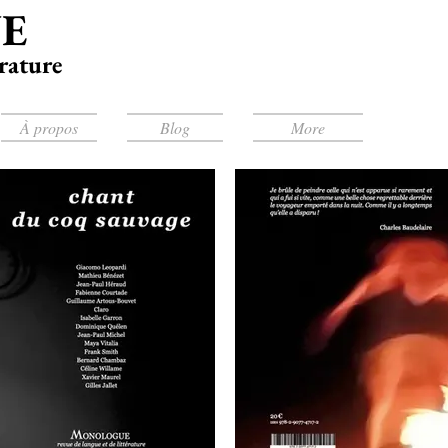
E
érature
À propos
Blog
More