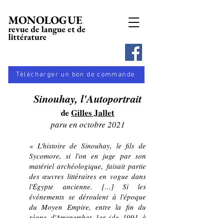
MONOLOGUE
revue de langue et de
littérature
Télécharger un bon de commande
Sinouhay, l'Autoportrait
de
Gilles Jallet
paru en octobre 2021
« L'histoire de Sinouhay, le fils de
Sycomore, si l'on en juge par son
matériel archéologique, faisait partie
des œuvres littéraires en vogue dans
l'Égypte ancienne. […] Si les
événements se déroulent à l'époque
du Moyen Empire, entre la fin du
règne d'Amenemhat 1er (de 1991 à