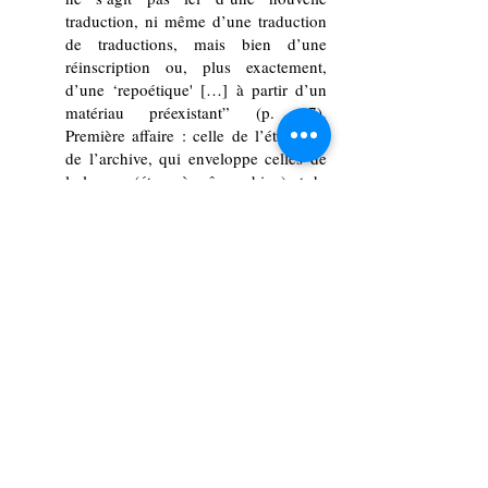
traduction, ni même d’une traduction
de traductions, mais bien d’une
réinscription ou, plus exactement,
d’une ‘repoétique' […] à partir d’un
matériau préexistant” (p. 17).
Première affaire : celle de l’étrangeté
de l’archive, qui enveloppe celles de
la langue (étrangère ô combien) et du
temps
.
Autobiographique, le récit de
Sinouhay l’est, précise Jallet, au sens
“où la vie individuelle (l’histoire
personnelle du narrateur qui se trouve
en être aussi l’auteur et le principal
acteur) et l’écriture sur soi (l’écriture
rétrospective, mais aussi
l’introspection et l’interrogation)
l’emportent sur le récit des
événements” (p. 7). Deuxième affaire,
donc : celle de l’étrangeté du soi, et
du soi en tant même qu’il s’apparut,